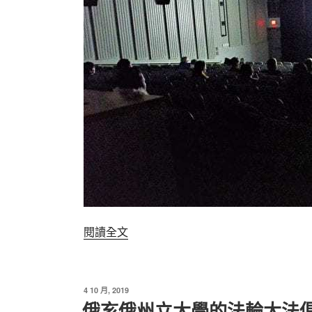
〈特
閱讀全文
拉
華
大
發
4 10 月, 2019
學
佈
俄亥俄州立大學的法輪大法
於