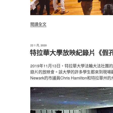
〈紐
閱讀全文
約
大
學
發
22 1 月, 2020
法
佈
特拉華大學放映紀錄片《假
於
輪
大
2019年11月13日，特拉華大學法輪大法社團的
法
錄片的放映會。該大學的許多學生都來到現場觀影。該
社
Newark的市議員Chris Hamilton和特拉華
團
活
動〉