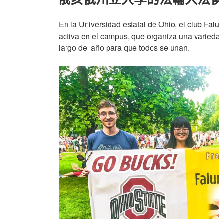
放
映
En la Universidad estatal de Ohio, el club Fal
紀
activa en el campus, que organiza una varieda
錄
largo del año para que todos se unan.
片
《假
孔
子
之
名》〉