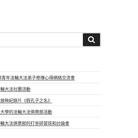
搜
尋
國際青年法輪大法弟子修煉心得網絡交流會
法輪大法社團活動
學放映紀錄片《假孔子之名》
立大學的法輪大法俱樂部活動
法輪大法俱樂部的打坐研習班和討論會