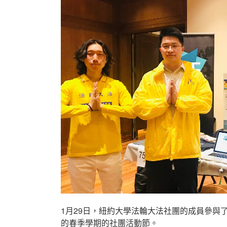
輪
大
法
弟
子
修
煉
心
得
網
絡
交
流
會〉
1月29日，紐約大學法輪大法社團的成員參與了位於
的春季學期的社團活動節。