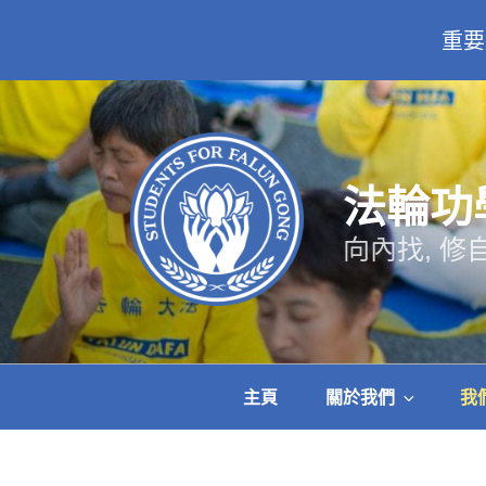
重要
跳
至
主
要
內
法輪功
容
向內找, 修
主頁
關於我們
我