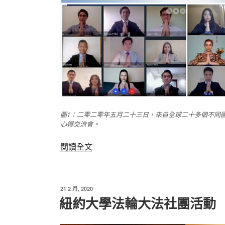
圖1：二零二零年五月二十三日，來自全球二十多個不同
心得交流會。
〈2020
閱讀全文
年
國
際
發
21 2 月, 2020
青
佈
紐約大學法輪大法社團活動
於
年
法