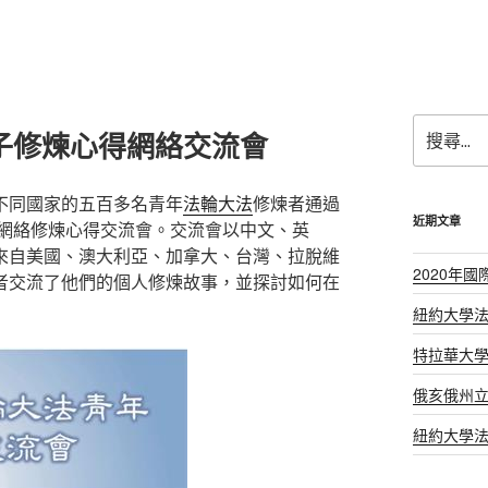
搜
弟子修煉心得網絡交流會
尋
關
鍵
不同國家的五百多名青年
法輪大法
修煉者通過
字:
近期文章
子網絡修煉心得交流會。交流會以中文、英
來自美國、澳大利亞、加拿大、台灣、拉脫維
2020年
者交流了他們的個人修煉故事，並探討如何在
紐約大學
特拉華大
俄亥俄州
紐約大學