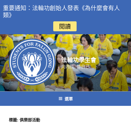
重要通知：法輪功創始人發表《為什麼會有人
類》
閱讀
跳
至
主
要
法輪功學生會
內
向內找, 修自己
容
選單
標籤:
俱樂部活動