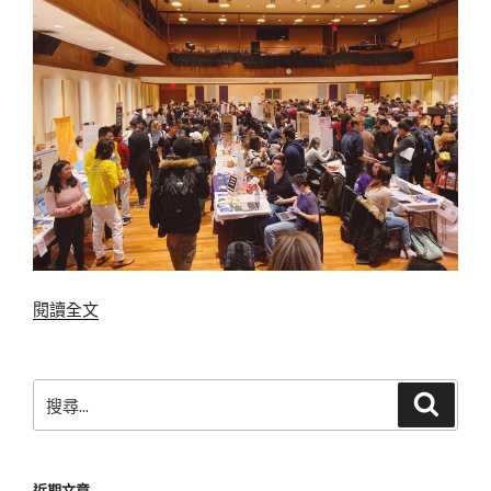
〈紐
閱讀全文
約
大
學
搜
搜
法
尋
尋
輪
關
大
鍵
近期文章