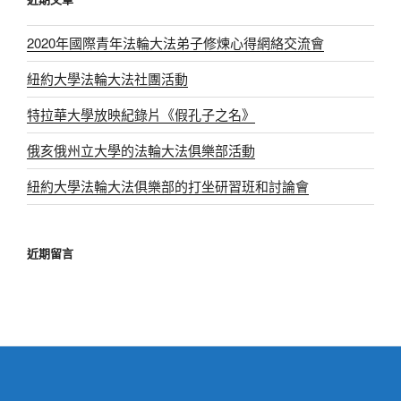
法
字:
社
2020年國際青年法輪大法弟子修煉心得網絡交流會
團
活
紐約大學法輪大法社團活動
動〉
特拉華大學放映紀錄片《假孔子之名》
俄亥俄州立大學的法輪大法俱樂部活動
紐約大學法輪大法俱樂部的打坐研習班和討論會
近期留言