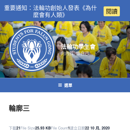
重要通知：法輪功創始人發表《為什
閱讀
麼會有人類》
跳
至
主
要
法輪功學生會
內
向內找, 修自己
容
選單
輪廓三
下載
21
File Size
25.93 KB
File Count
1
建立日期
22 10 月, 2020