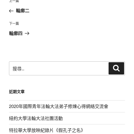
上
上一篇
章
一
輪廓二
導
篇
覽
文
下
下一篇
章
一
輪廓四
篇
文
章
搜
搜
尋
尋
關
鍵
近期文章
字:
2020年國際青年法輪大法弟子修煉心得網絡交流會
紐約大學法輪大法社團活動
特拉華大學放映紀錄片《假孔子之名》